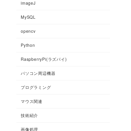
imageJ
MySQL
opencv
Python
RaspberryPi(ラズパイ)
パソコン周辺機器
プログラミング
マウス関連
技術紹介
画像処理