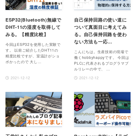
ESP32(Bluetooth)無線で
自己保持回路の使い道に
DHT-11の湿度を取得して
ついて真面目に考えてみ
みる。【精度比較】
る。自己保持回路を使わ
ない方法も一応…
今回はESP32を使用した実験で
す。 以前ご紹介したDHT11の
こんにちは。生産技術の現場で
精度比較ですが、室温計がショ
働くhobbyhappyです。 今回は
ボかったので 大し…
PLCに代表されるプログラマブ
ルリレーの中で、 …
2021-12-12
2021-12-12