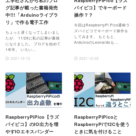
工学社さんから私のブロ
RaspberryPiPico【ラズ
グ記事が載った書籍発売
パイピコ】でキーボード
中!!!「Arduinoライブラ
操作？？
リ」で作る電子工作
今回はRaspberryPi Pico通称ラ
ズパイピコでキーボード操作を
ちょっと遅くなってしまいまし
してみます。 もともと、
たが、 11/26に私の記事が書籍
ArduinoのLeonardoも…
になりました。 ブログを始めて
1年半。 いろい…
2021-12-12
2021-12-05
RaspberryPiPico【ラズ
RaspberryPiPicoと
パイピコ】のIO出力を増
RaspberryPiでI2Cを使う
やすIOエキスパンダー
ときに気を付けること