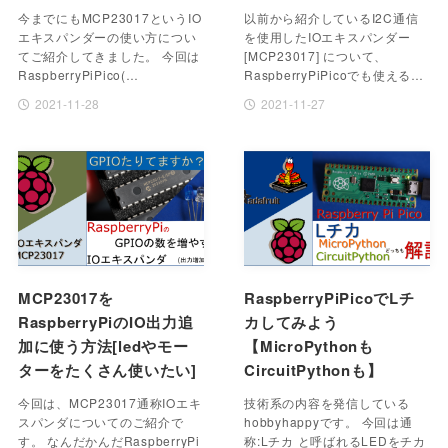
今までにもMCP23017というIO
以前から紹介しているI2C通信
エキスパンダーの使い方につい
を使用したIOエキスパンダー
てご紹介してきました。 今回は
[MCP23017] について、
RaspberryPiPico(…
RaspberryPiPicoでも使える…
2021-11-28
2021-11-27
MCP23017を
RaspberryPiPicoでLチ
RaspberryPiのIO出力追
カしてみよう
加に使う方法[ledやモー
【MicroPythonも
ターをたくさん使いたい]
CircuitPythonも】
今回は、MCP23017通称IOエキ
技術系の内容を発信している
スパンダについてのご紹介で
hobbyhappyです。 今回は通
す。 なんだかんだRaspberryPi
称:Lチカ と呼ばれるLEDをチカ