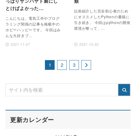
っぱりサンハヤト製にし
類
とけばよかった…
以前紹介した完全初心者のため
にオススメしたPythonの書籍に
こんにちは。電気工作やプログ
引き続き、 今回はpythonの開発
ラミング関係の記事を掲載中の
環境が整って、…
ホビーハッピーです。 今回はみ
んな大好きブ…
2021-11-07
2021-10-30
1
2
3
更新カレンダー