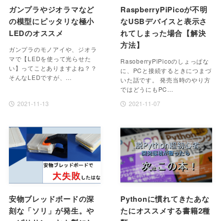
ガンプラやジオラマなど
RaspberryPiPicoが不明
の模型にピッタリな極小
なUSBデバイスと表示さ
LEDのオススメ
れてしまった場合【解決
方法】
ガンプラのモノアイや、ジオラ
マで【LEDを使って光らせた
RasoberryPiPicoのしょっぱな
い】ってことありますよね？？
に、PCと接続するときにつまづ
そんなLEDですが、…
いた話です。 発売当時のやり方
ではどうにもPC…
2021-11-13
2021-11-07
安物ブレッドボードの深
Pythonに慣れてきたあな
刻な「ソリ」が発生。や
たにオススメする書籍2種