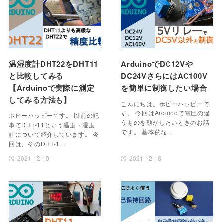
温湿度計DHT22をDHT11
ArduinoでDC12Vや
と比較してみる
DC24VさらにはAC100V
【Arduinoで実際に測定
を簡単に制御したい場合
してみる方法も】
こんにちは。ホビーハッピーで
す。 今回はArduinoで電圧の違
ホビーハッピーです。 以前の記
うものを動かしたいときのお話
事でDHT-11という温度・湿度
です。 基本的な…
計について紹介しています。 今
回は、そのDHT-1…
2021-12-19
2021-12-18