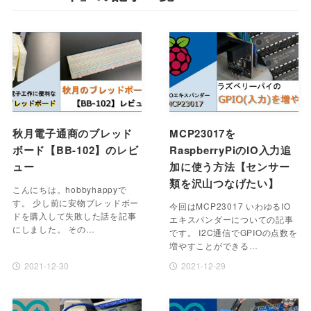
秋月電子通商のブレッド
MCP23017を
ボード【BB-102】のレビ
RaspberryPiのIO入力追
ュー
加に使う方法【センサー
類を沢山つなげたい】
こんにちは。hobbyhappyで
す。 少し前に安物ブレッドボー
今回はMCP23017 いわゆるIO
ドを購入して失敗した話を記事
エキスパンダーについての記事
にしました。 その…
です。 I2C通信でGPIOの点数を
増やすことができる…
2021-12-30
2021-12-29