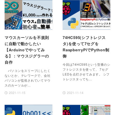
マウスカーソルを不規則
74HC595(シフトレジス
に自動で動かしたい
タ)を使って7セグを
【Arduinoでやってみ
RaspberryPiでPython制
る】：マウスジグラーの
御
自作
今回は74HC595という型番のシ
フトレジスタを使って、 7セグ
パソコンをスリープにしたく
LEDを点灯させてみます。 シフ
ないとか、テレワークで、会社
トレジスタってち…
パソコンが監視されていてマウ
スのカーソルが…
2021-11-15
2021-11-14