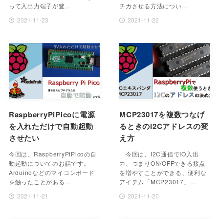
って入出力端子が豊…
チカさせる方法につい…
2021-11-23
2021-11-22
RaspberryPiPicoに電源
MCP23017を複数つなげ
を入れただけで自動起動
るときのI2Cアドレスの変
させたい
え方
今回は、RaspberryPiPicoの自
今回は、I2C通信でIO入出
動起動についてのお話です。
力、つまりON/OFFできる接点
Arduinoなどのマイコンボード
を増やすことができる、便利な
を触ったことがある…
アイテム「MCP23017」…
2021-11-21
2021-11-20