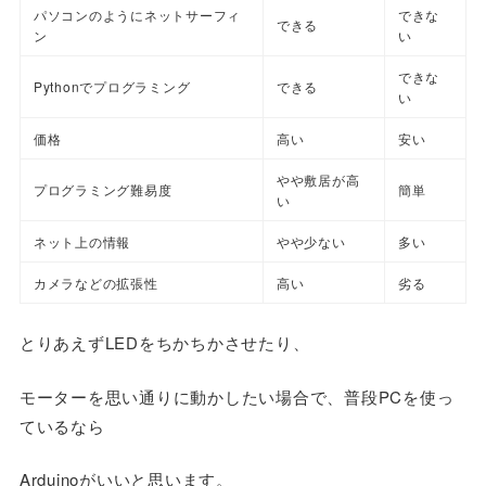
パソコンのようにネットサーフィ
できな
できる
ン
い
できな
Pythonでプログラミング
できる
い
価格
高い
安い
やや敷居が高
プログラミング難易度
簡単
い
ネット上の情報
やや少ない
多い
カメラなどの拡張性
高い
劣る
とりあえずLEDをちかちかさせたり、
モーターを思い通りに動かしたい場合で、普段PCを使っ
ているなら
Arduinoがいいと思います。