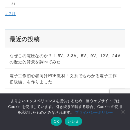
31
« 7月
最近の投稿
なぜこの電圧なのか？ 1.5V、3.3V、5V、9V、12V、24V
の歴史的背景を調べてみた
電子工作初心者向けPDF教材「文系でもわかる電子工作
初級編」を作りました
noteで電子工作初心者向けPDF教材を始めます【技プロ
よりよいエクスペリエンスを提供するため、当ウェブサイトでは
グのスピンオフ】
Cookie を使用しています。引き続き閲覧する場合、Cookie の使用
を承諾したものとみなされます。
プライバシーポリシー
OK
いいえ
アーカイブ