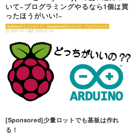
いて~プログラミングやるなら1個は買
ったほうがいい!~
Arduino(マイコンボード)
RaspberryPi(ラズパイ)
プログラミング
2021-07-18
2022-01-01
[Sponsored]少量ロットでも基板は作れ
る！