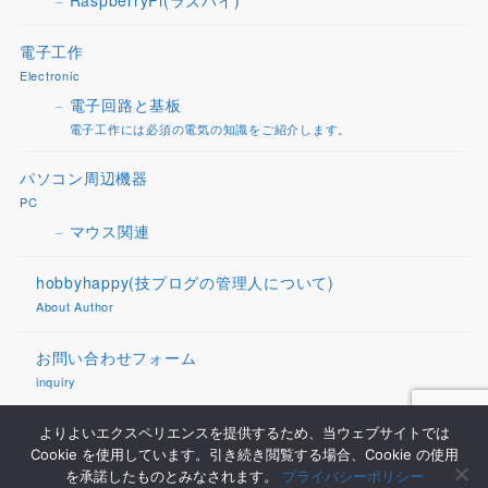
電子工作
Electronic
電子回路と基板
電子工作には必須の電気の知識をご紹介します。
パソコン周辺機器
PC
マウス関連
hobbyhappy(技プログの管理人について)
About Author
お問い合わせフォーム
inquiry
プライバシーポリシー
よりよいエクスペリエンスを提供するため、当ウェブサイトでは
Cookie を使用しています。引き続き閲覧する場合、Cookie の使用
privacy policy
を承諾したものとみなされます。
プライバシーポリシー