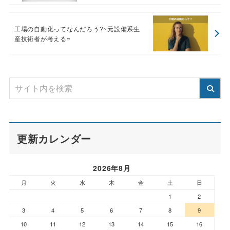
工場の自動化ってなんだろう?~元設備系生
産技術者が考える~
更新カレンダー
2026年8月
月
火
水
木
金
土
日
1
2
3
4
5
6
7
8
9
10
11
12
13
14
15
16