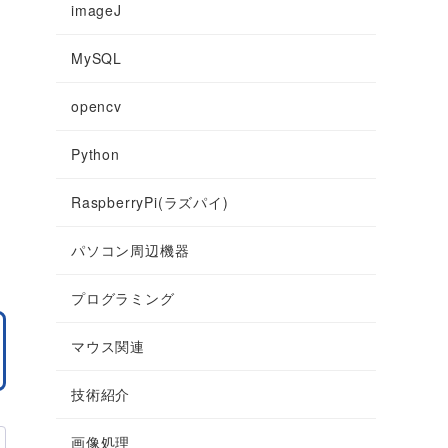
imageJ
MySQL
opencv
Python
RaspberryPi(ラズパイ)
パソコン周辺機器
プログラミング
マウス関連
技術紹介
画像処理