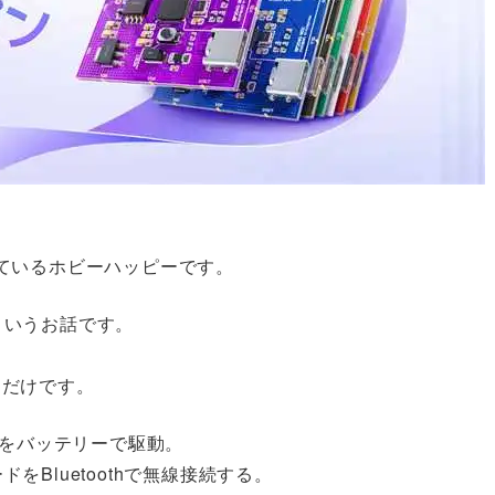
ているホビーハッピーです。
うというお話です。
うだけです。
ドをバッテリーで駆動。
ドをBluetoothで無線接続する。