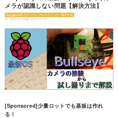
メラが認識しない問題【解決方法】
RaspberryPi(ラズパイ)
プログラミング
電子工作
2023-01-29
2024-12-20
[Sponsored]少量ロットでも基板は作れ
る！