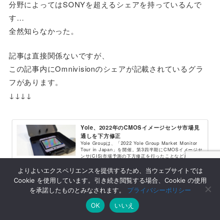
分野によってはSONYを超えるシェアを持っているんで
す…
全然知らなかった。
記事は直接関係ないですが、
この記事内にOmnivisionのシェアが記載されているグラ
フがあります。
↓↓↓↓
Yole、2022年のCMOSイメージセンサ市場見
通しを下方修正
Yole Groupは、「2022 Yole Group Market Monitor
Tour in Japan」を開催。第3四半期にCMOSイメージセ
ンサ(CIS)市場予測の下方修正を行ったことなどが報告さ
れた。
よりよいエクスペリエンスを提供するため、当ウェブサイトでは
news.mynavi.jp
Cookie を使用しています。引き続き閲覧する場合、Cookie の使用
を承諾したものとみなされます。
プライバシーポリシー
OK
いいえ
センサーの型番を設定ファイルに追記す