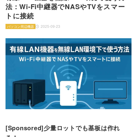
法：Wi-Fi中継器でNASやTVをスマー
トに接続
2025-09-23
パソコン周辺機器
[Sponsored]少量ロットでも基板は作れ