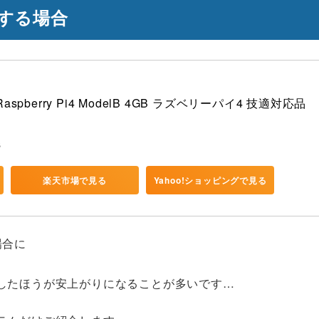
する場合
berry Pi4 ModelB 4GB ラズベリーパイ4 技適対応品
B
楽天市場で見る
Yahoo!ショッピングで見る
場合に
したほうが安上がりになることが多いです…