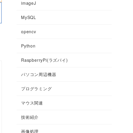
imageJ
MySQL
opencv
Python
RaspberryPi(ラズパイ)
パソコン周辺機器
プログラミング
マウス関連
技術紹介
画像処理